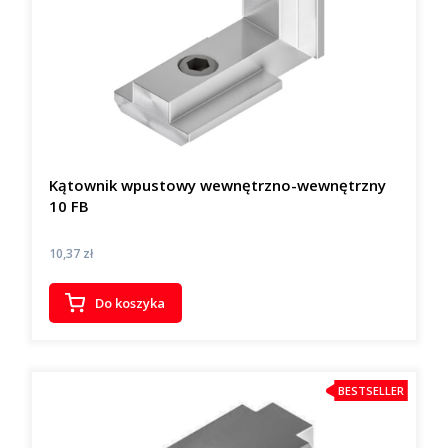
Kątownik wpustowy wewnętrzno-wewnętrzny
10 FB
Cena
10,37 zł
Do koszyka
BESTSELLER