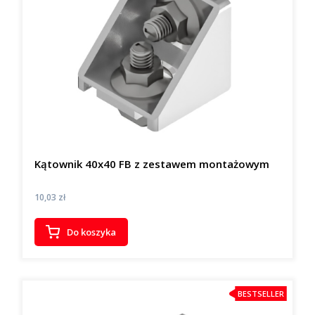
Kątownik 40x40 FB z zestawem montażowym
Cena
10,03 zł
Do koszyka
BESTSELLER