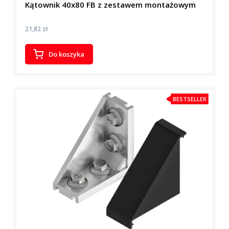
Kątownik 40x80 FB z zestawem montażowym
Cena
21,82 zł
Do koszyka
BESTSELLER