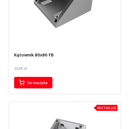
Kątownik 80x80 FB
Cena
23,65 zł
Do koszyka
BESTSELLER