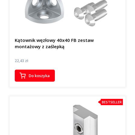
Kątownik węzłowy 40x40 FB zestaw
montażowy z zaślepką
Cena
22,43 zł
Do koszyka
BESTSELLER