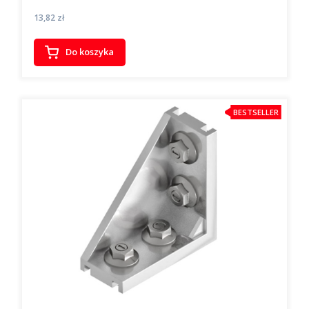
Cena
13,82 zł
Do koszyka
BESTSELLER