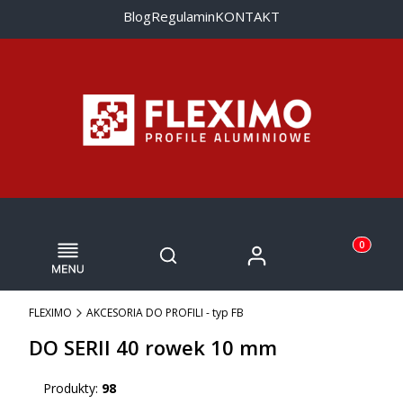
Blog
Regulamin
KONTAKT
Menu
Otwórz wyszukiwarkę
Produkty w
Zaloguj się
Szukaj
Koszyk
FLEXIMO
AKCESORIA DO PROFILI - typ FB
DO SERII 40 rowek 10 mm
Produkty:
98