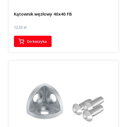
Kątownik węzłowy 40x40 FB
Cena
12,33 zł
Do koszyka