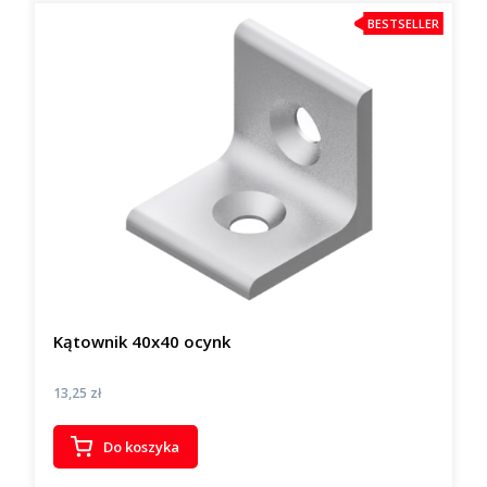
BESTSELLER
Kątownik 40x40 ocynk
Cena
13,25 zł
Do koszyka