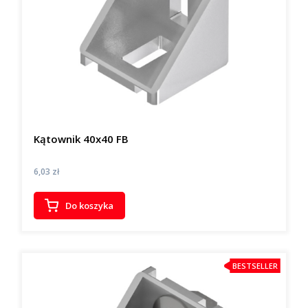
Kątownik 40x40 FB
Cena
6,03 zł
Do koszyka
BESTSELLER