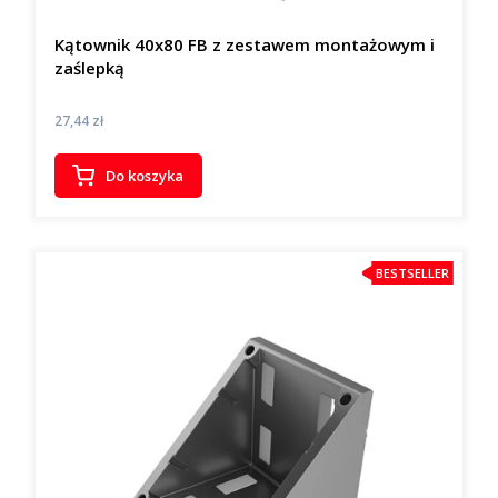
Kątownik 40x80 FB z zestawem montażowym i
zaślepką
Cena
27,44 zł
Do koszyka
BESTSELLER