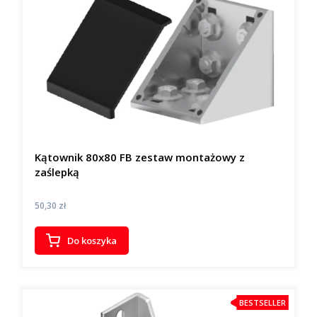
Kątownik 80x80 FB zestaw montażowy z
zaślepką
Cena
50,30 zł
Do koszyka
BESTSELLER