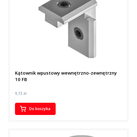
Kątownik wpustowy wewnętrzno-zewnętrzny
10 FB
Cena
9,72 zł
Do koszyka