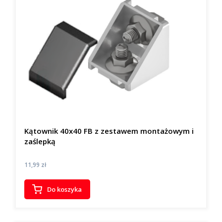
Kątownik 40x40 FB z zestawem montażowym i
zaślepką
Cena
11,99 zł
Do koszyka