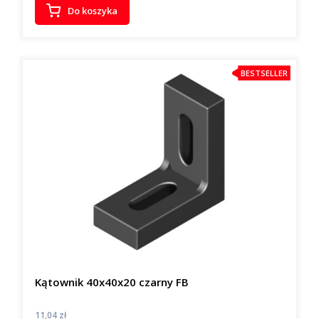
Do koszyka
BESTSELLER
Kątownik 40x40x20 czarny FB
Cena
11,04 zł