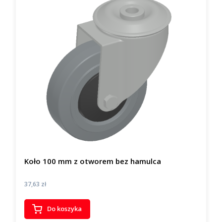
Koło 100 mm z otworem bez hamulca
Cena
37,63 zł
Do koszyka