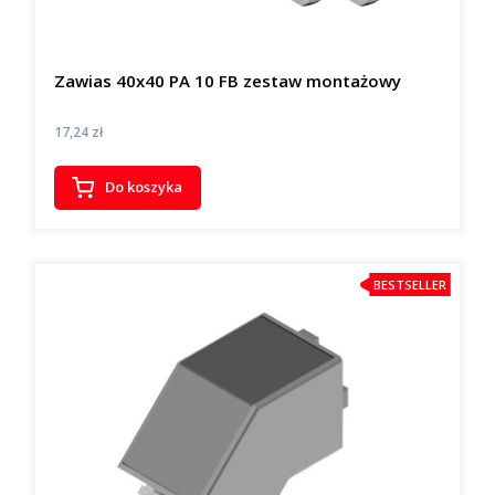
Zawias 40x40 PA 10 FB zestaw montażowy
Cena
17,24 zł
Do koszyka
BESTSELLER