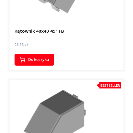
Kątownik 40x40 45° FB
Cena
26,33 zł
Do koszyka
BESTSELLER