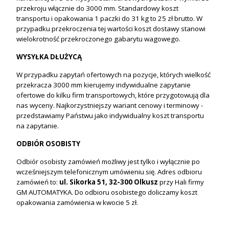
przekroju włącznie do 3000 mm. Standardowy koszt
transportu i opakowania 1 paczki do 31 kg to 25 zł brutto. W
przypadku przekroczenia tej wartości koszt dostawy stanowi
wielokrotność przekroczonego gabarytu wagowego.
WYSYŁKA DŁUŻYCĄ
W przypadku zapytań ofertowych na pozycje, których wielkość
przekracza 3000 mm kierujemy indywidualne zapytanie
ofertowe do kilku firm transportowych, które przygotowują dla
nas wyceny. Najkorzystniejszy wariant cenowy i terminowy -
przedstawiamy Państwu jako indywidualny koszt transportu
na zapytanie.
ODBIÓR OSOBISTY
Odbiór osobisty zamówień możliwy jest tylko i wyłącznie po
wcześniejszym telefonicznym umówieniu się. Adres odbioru
zamówień to:
ul. Sikorka 51, 32-300 Olkusz
przy Hali firmy
GM AUTOMATYKA. Do odbioru osobistego doliczamy koszt
opakowania zamówienia w kwocie 5 zł.