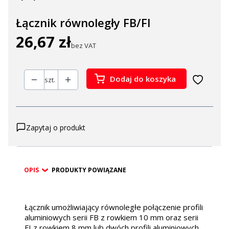
Łącznik równoległy FB/FI
26,67 zł
Cena
bez VAT
Dodaj do koszyka
szt.
Zapytaj o produkt
OPIS
PRODUKTY POWIĄZANE
Łącznik umożliwiający równoległe połączenie profili
aluminiowych serii FB z rowkiem 10 mm oraz serii
FI z rowkiem 8 mm lub dwóch profili aluminiowych