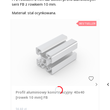
serii FB z rowkiem 10 mm.
Materiał: stal ocynkowana.
BESTSELLER
Profil aluminiowy konstrukcyjny 40x40
[rowek 10 mm] FB
Cena
56,60 zł