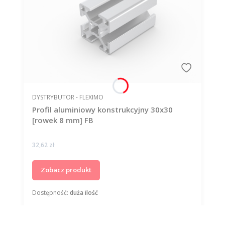
PRODUCENT
DYSTRYBUTOR - FLEXIMO
Profil aluminiowy konstrukcyjny 30x30
[rowek 8 mm] FB
Cena
32,62 zł
Zobacz produkt
Dostępność:
duża ilość