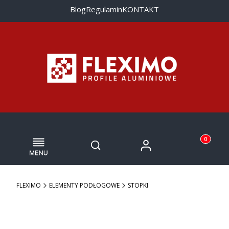
Blog
Regulamin
KONTAKT
Menu
Otwórz wyszukiwarkę
Produkty w
Zaloguj się
Szukaj
Koszyk
FLEXIMO
ELEMENTY PODŁOGOWE
STOPKI