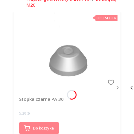
M20
BESTSELLER
Stopka czarna PA 30
Cena
5,20 zł
Do koszyka