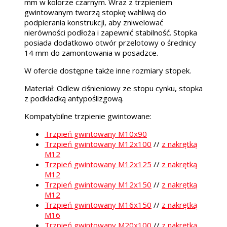
mm w kolorze czarnym. Wraz z trzpieniem
gwintowanym tworzą stopkę wahliwą do
podpierania konstrukcji, aby zniwelować
nierówności podłoża i zapewnić stabilność. Stopka
posiada dodatkowo otwór przelotowy o średnicy
14 mm do zamontowania w posadzce.
W ofercie dostępne także inne rozmiary stopek.
Materiał: Odlew ciśnieniowy ze stopu cynku, stopka
z podkładką antypoślizgową.
Kompatybilne trzpienie gwintowane:
Trzpień gwintowany M10x90
Trzpień gwintowany M12x100
//
z nakrętką
M12
Trzpień gwintowany M12x125
//
z nakrętką
M12
Trzpień gwintowany M12x150
//
z nakrętką
M12
Trzpień gwintowany M16x150
//
z nakrętką
M16
Trzpień gwintowany M20x100
//
z nakrętką