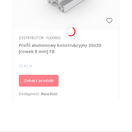
PRODUCENT
DYSTRYBUTOR - FLEXIMO
Profil aluminiowy konstrukcyjny 30x30
[rowek 8 mm] FB
Cena
32,62 zł
Zobacz produkt
Dostępność:
duża ilość