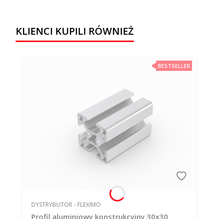
KLIENCI KUPILI RÓWNIEŻ
BESTSELLER
PRODUCENT
DYSTRYBUTOR - FLEXIMO
Profil aluminiowy konstrukcyjny 30x30