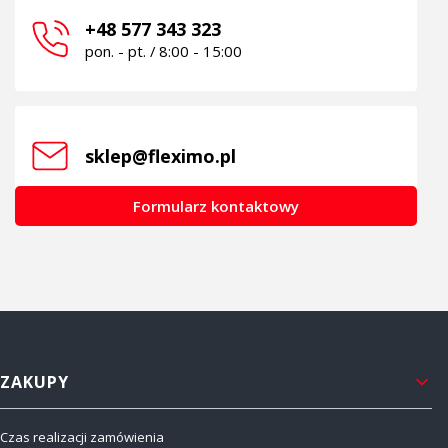
+48 577 343 323
pon. - pt. / 8:00 - 15:00
sklep@fleximo.pl
Formularz kontaktowy
Linki w stopce
ZAKUPY
Czas realizacji zamówienia