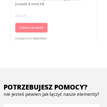
[rowek 8 mm] FB
Cena
32,62 zł
Zobacz produkt
Dostępność:
duża ilość
POTRZEBUJESZ POMOCY?
nie jesteś pewien jak łączyć nasze elementy?