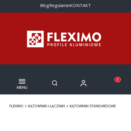
Blog
Regulamin
KONTAKT
Menu
Otwórz wyszukiwarkę
Produkty w
Zaloguj się
Szukaj
Koszyk
FLEXIMO
KĄTOWNIKI I ŁĄCZNIKI
KĄTOWNIKI STANDARDOWE