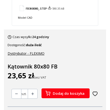
FB3K8080_.STEP
590.35 kB
Model CAD
Czas wysyłki:
24 godziny
Dostępność:
duża ilość
Dystrybutor - FLEXIMO
Kątownik 80x80 FB
23,65 zł
Cena
bez VAT
Dodaj do koszyka
szt.