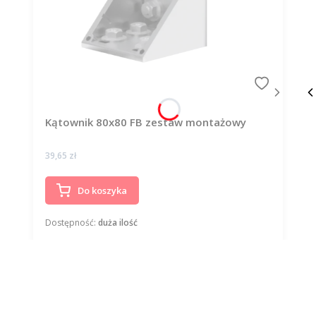
Kątownik 80x80 FB zestaw montażowy
Cena
39,65 zł
Do koszyka
Dostępność:
duża ilość