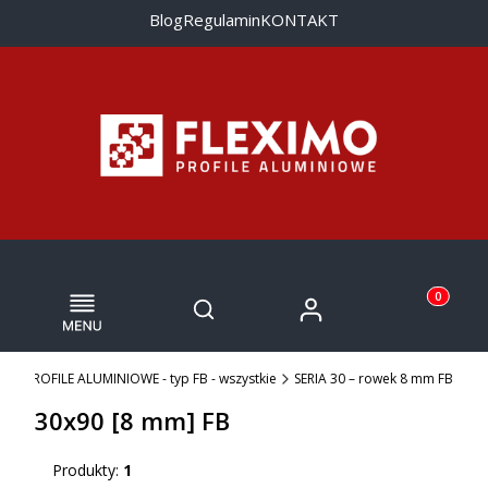
Blog
Regulamin
KONTAKT
Menu
Otwórz wyszukiwarkę
Produkty w
Zaloguj się
Szukaj
Koszyk
MO
PROFILE ALUMINIOWE - typ FB - wszystkie
SERIA 30 – rowek 8 mm FB
30x90 [8 mm] FB
Produkty:
1