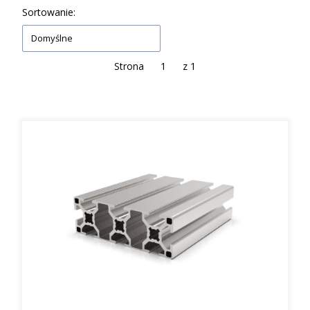
Lista produktów
Sortowanie:
Domyślne
Strona
z 1