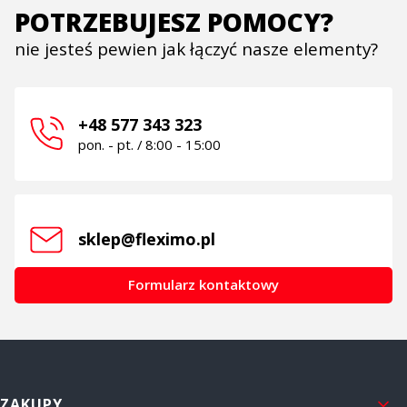
POTRZEBUJESZ POMOCY?
nie jesteś pewien jak łączyć nasze elementy?
+48 577 343 323
pon. - pt. / 8:00 - 15:00
sklep@fleximo.pl
Formularz kontaktowy
Linki w stopce
ZAKUPY