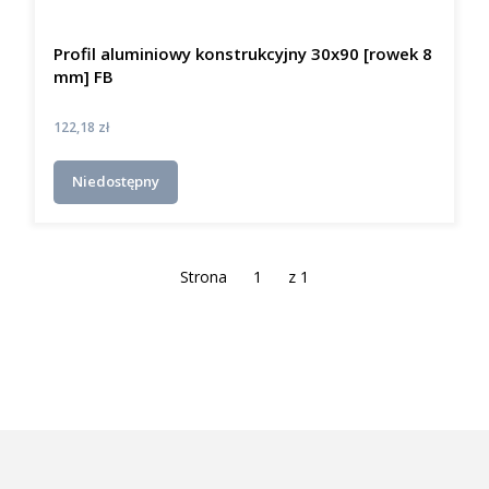
Profil aluminiowy konstrukcyjny 30x90 [rowek 8
mm] FB
Cena
122,18 zł
Niedostępny
Strona
z 1