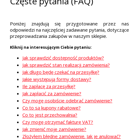
Częste pytania (FAQ)
Poniżej znajdują się przygotowane przez nas
odpowiedzi na najczęściej zadawane pytania, dotyczące
przeprowadzania zakupów w naszym sklepie.
Kliknij na interesującym Ciebie pytaniu:
Jak sprawdzić dostępność produktów?
Jak sprawdzić stan realizacji zamówienia?
Jak długo będę czekać na przesyłkę?
Jakie występują formy dostawy?
Ile zapłacę za przesyłkę?
Jak zapłacić za zamówienie?
Czy mogę osobiście odebrać zamówienie?
Co to są kupony rabatowe?
Co to jest przechowalnia?
Czy mogę otrzymać fakturę VAT?
Jak zmienić moje zamówienie?
Złożyłem błędne zamówienie. Jak je anulować?