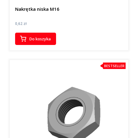
Nakrętka niska M16
Cena
0,62 zł
Do koszyka
BESTSELLER