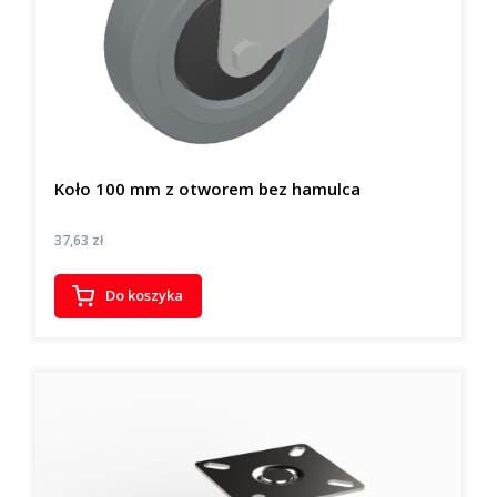
Koło 100 mm z otworem bez hamulca
Cena
37,63 zł
Do koszyka