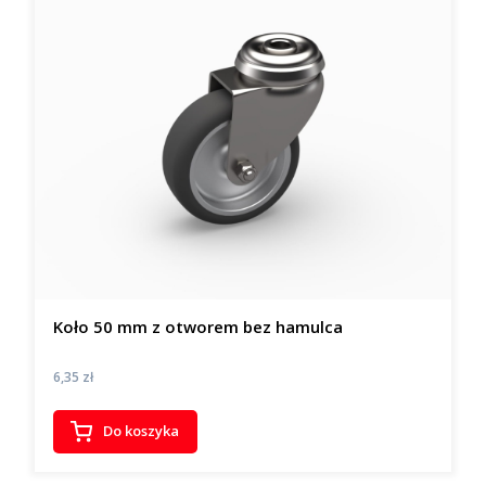
Koło 50 mm z otworem bez hamulca
Cena
6,35 zł
Do koszyka