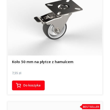
Koło 50 mm na płytce z hamulcem
Cena
7,55 zł
Do koszyka
BESTSELLER