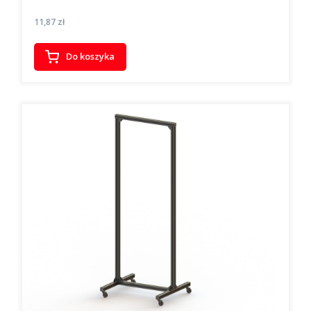
Cena
11,87 zł
Do koszyka