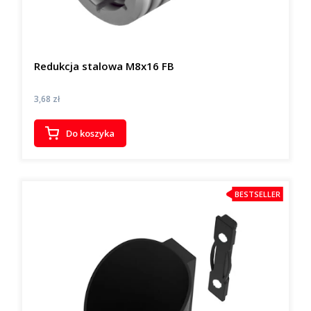
Redukcja stalowa M8x16 FB
Cena
3,68 zł
Do koszyka
BESTSELLER