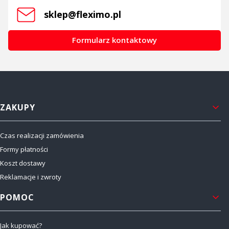
sklep@fleximo.pl
Formularz kontaktowy
Linki w stopce
ZAKUPY
Czas realizacji zamówienia
Formy płatności
Koszt dostawy
Reklamacje i zwroty
POMOC
Jak kupować?