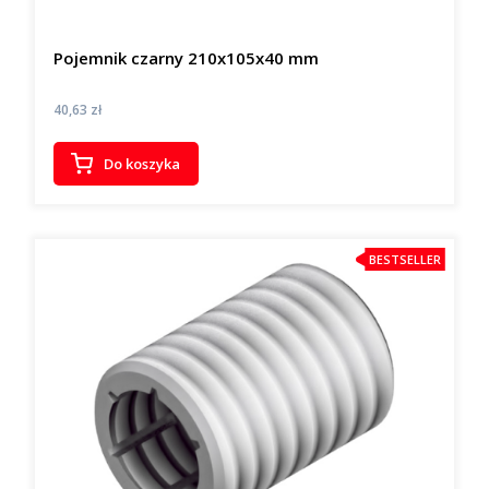
Pojemnik czarny 210x105x40 mm
Cena
40,63 zł
Do koszyka
BESTSELLER