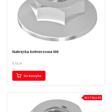
Nakrętka kołnierzowa M6
Cena
0,13 zł
Do koszyka
BESTSELLER