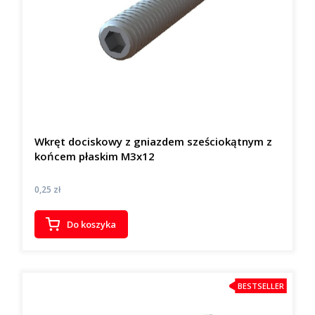
Wkręt dociskowy z gniazdem sześciokątnym z
końcem płaskim M3x12
Cena
0,25 zł
Do koszyka
BESTSELLER