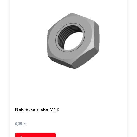
Nakrętka niska M12
Cena
0,35 zł