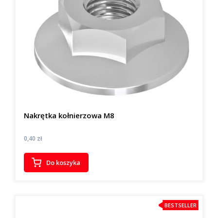
Nakrętka kołnierzowa M8
Cena
0,40 zł
Do koszyka
BESTSELLER