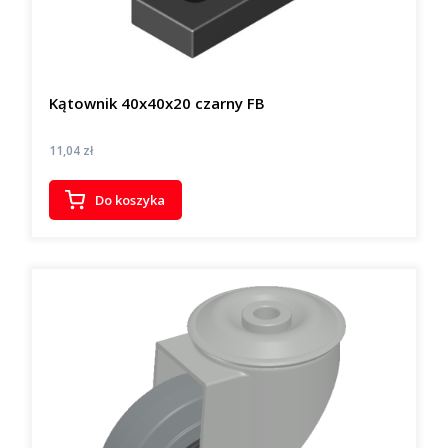
Kątownik 40x40x20 czarny FB
Cena
11,04 zł
Do koszyka