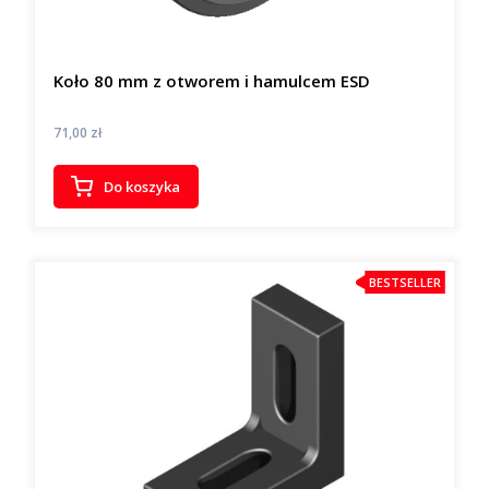
Koło 80 mm z otworem i hamulcem ESD
Cena
71,00 zł
Do koszyka
BESTSELLER