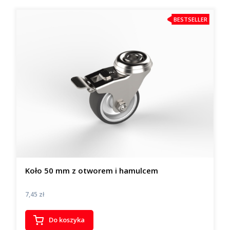
BESTSELLER
Koło 50 mm z otworem i hamulcem
Cena
7,45 zł
Do koszyka