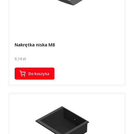
Nakrętka niska M8
Cena
0,14 zł
Do koszyka