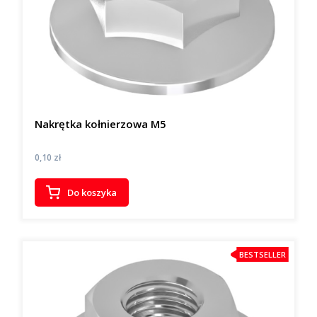
Nakrętka kołnierzowa M5
Cena
0,10 zł
Do koszyka
BESTSELLER