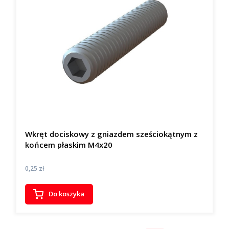
Wkręt dociskowy z gniazdem sześciokątnym z
końcem płaskim M4x20
Cena
0,25 zł
Do koszyka