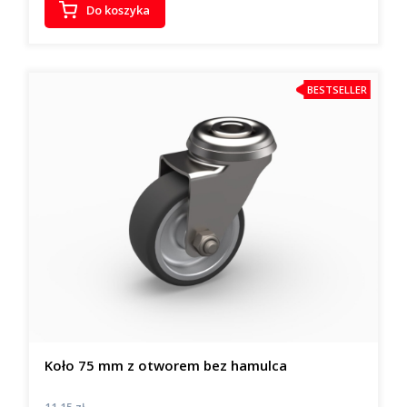
Do koszyka
BESTSELLER
Koło 75 mm z otworem bez hamulca
Cena