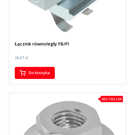
Łącznik równoległy FB/FI
Cena
26,67 zł
Do koszyka
BESTSELLER