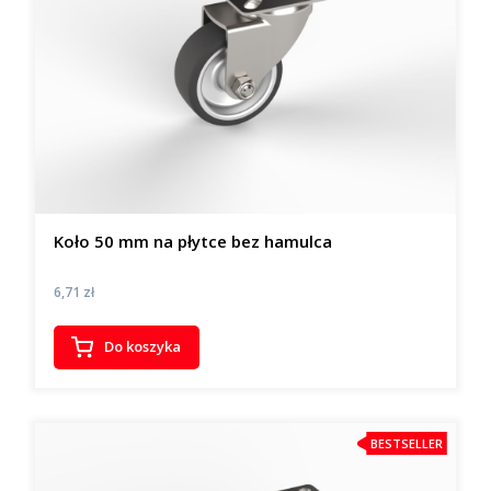
Koło 50 mm na płytce bez hamulca
Cena
6,71 zł
Do koszyka
BESTSELLER