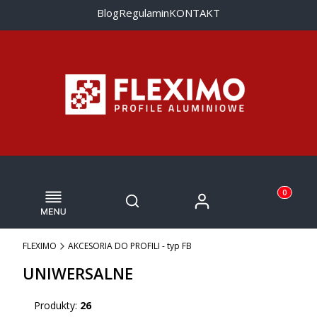
Blog
Regulamin
KONTAKT
Menu
Otwórz wyszukiwarkę
Produkty w
Zaloguj się
Szukaj
Koszyk
FLEXIMO
AKCESORIA DO PROFILI - typ FB
UNIWERSALNE
Produkty:
26