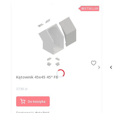
BESTSELLER
Kątownik 45x45 45° FB
Cena
37,90 zł
Do koszyka
Dostępność:
duża ilość