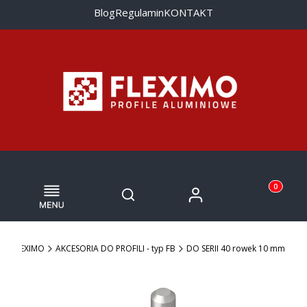
Blog
Regulamin
KONTAKT
Menu
Otwórz wyszukiwarkę
Produkty w
Zaloguj się
Szukaj
Koszyk
FLEXIMO
AKCESORIA DO PROFILI - typ FB
DO SERII 40 rowek 10 mm