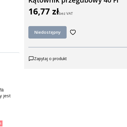
16,77 zł
Cena
bez VAT
Niedostępny
Zapytaj o produkt
li
y jest
R