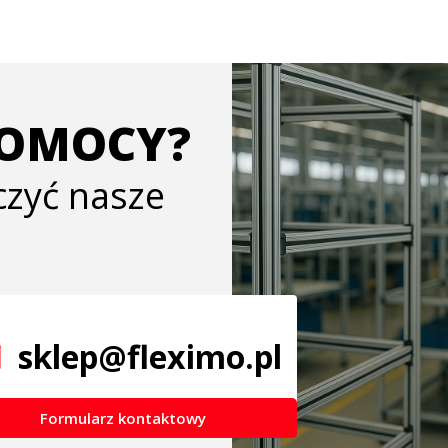
POMOCY?
ączyć nasze
sklep@fleximo.pl
Formularz kontaktowy