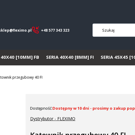
sklep@fleximo.pl
+48 577 343 323
 40X40 [10MM] FB
SERIA 40X40 [8MM] FI
SERIA 45X45 [
townik przegubowy 40 FI
Dostępność:
Dostępny w 10 dni - prosimy o zakup pop
Dystrybutor - FLEXIMO
Kątownik przegubowy 40 FI