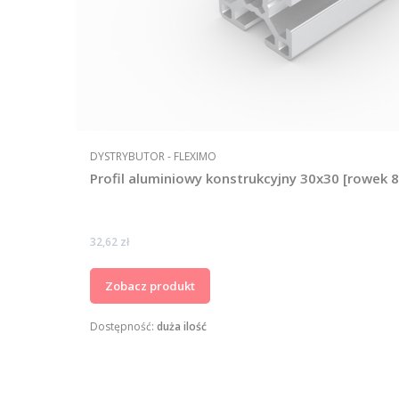
PRODUCENT
DYSTRYBUTOR - FLEXIMO
Profil aluminiowy konstrukcyjny 30x30 [rowek
Cena
32,62 zł
Zobacz produkt
Dostępność:
duża ilość