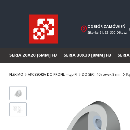
ODBIÓR ZAMÓWIEŃ
Sikorka 51, 32- 300 Olkusz
SERIA 20X20 [6MM] FB
SERIA 30X30 [8MM] FB
SERIA
FLEXIMO
AKCESORIA DO PROFILI - typ FI
DO SERII 40 rowek 8 mm
Ką