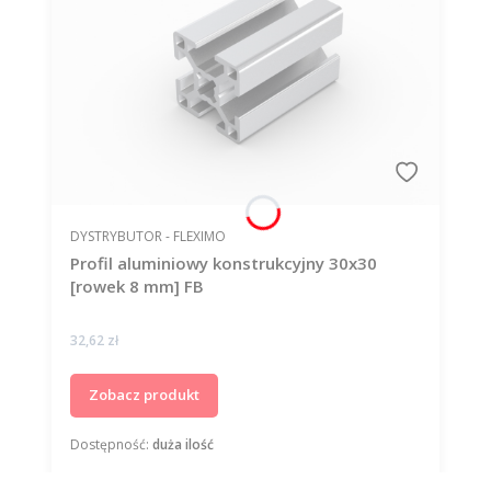
PRODUCENT
DYSTRYBUTOR - FLEXIMO
Profil aluminiowy konstrukcyjny 30x30
[rowek 8 mm] FB
Cena
32,62 zł
Zobacz produkt
Dostępność:
duża ilość