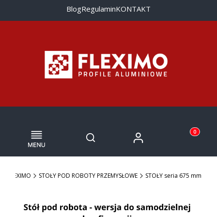
Blog
Regulamin
KONTAKT
Menu
Otwórz wyszukiwarkę
Produkty w
Zaloguj się
Szukaj
Koszyk
FLEXIMO
STOŁY POD ROBOTY PRZEMYSŁOWE
STOŁY seria 675 mm