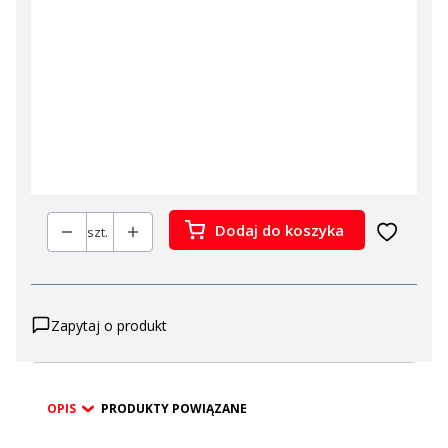
Wybierz
*
Otwór ⲫ80 pod przewody w blacie
Wybierz
*
Płyta przejściowa pod robota
Wybierz
Dodaj do koszyka
szt.
Zapytaj o produkt
OPIS
PRODUKTY POWIĄZANE