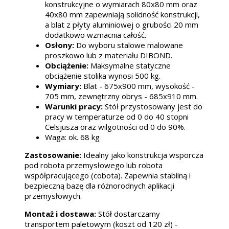
konstrukcyjne o wymiarach 80x80 mm oraz
40x80 mm zapewniają solidność konstrukcji,
a blat z płyty aluminiowej o grubości 20 mm
dodatkowo wzmacnia całość.
Osłony:
Do wyboru stalowe malowane
proszkowo lub z materiału DIBOND.
Obciążenie:
Maksymalne statyczne
obciążenie stolika wynosi 500 kg.
Wymiary:
Blat - 675x900 mm, wysokość -
705 mm, zewnętrzny obrys - 685x910 mm.
Warunki pracy:
Stół przystosowany jest do
pracy w temperaturze od 0 do 40 stopni
Celsjusza oraz wilgotności od 0 do 90%.
Waga: ok. 68 kg
Zastosowanie:
Idealny jako konstrukcja wsporcza
pod robota przemysłowego lub robota
współpracującego (cobota). Zapewnia stabilną i
bezpieczną bazę dla różnorodnych aplikacji
przemysłowych.
Montaż i dostawa:
Stół dostarczamy
transportem paletowym (koszt od 120 zł) -