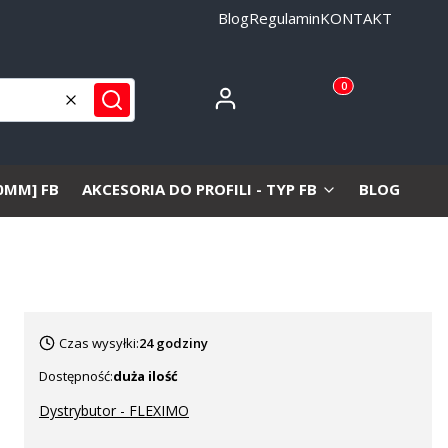
Blog
Regulamin
KONTAKT
Produkty w koszyku
Zaloguj się
Koszyk
Wyczyść
Szukaj
10MM] FB
AKCESORIA DO PROFILI - TYP FB
BLOG
KO
Czas wysyłki:
24 godziny
Dostępność:
duża ilość
Dystrybutor - FLEXIMO