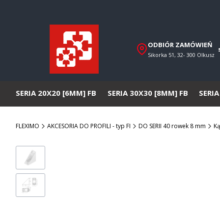
ODBIÓR ZAMÓWIEŃ
Sikorka 51, 32- 300 Olkusz
SERIA 20X20 [6MM] FB
SERIA 30X30 [8MM] FB
SERIA
FLEXIMO
AKCESORIA DO PROFILI - typ FI
DO SERII 40 rowek 8 mm
Ką