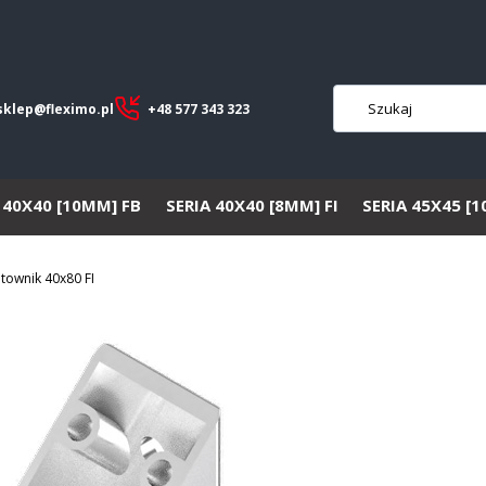
sklep@fleximo.pl
+48 577 343 323
 40X40 [10MM] FB
SERIA 40X40 [8MM] FI
SERIA 45X45 [
townik 40x80 FI