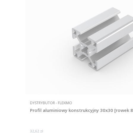
PRODUCENT
DYSTRYBUTOR - FLEXIMO
Profil aluminiowy konstrukcyjny 30x30 [rowek
Cena
32,62 zł