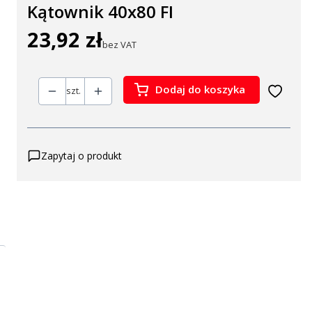
Kątownik 40x80 FI
23,92 zł
Cena
bez VAT
Dodaj do koszyka
szt.
Zapytaj o produkt