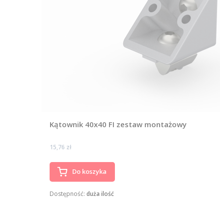
Kątownik 40x40 FI zestaw montażowy
Cena
15,76 zł
Do koszyka
Dostępność:
duża ilość