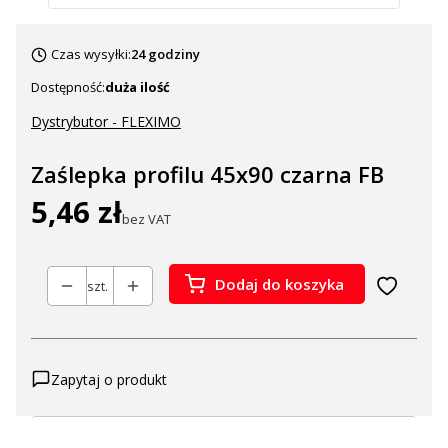
Czas wysyłki:
24 godziny
Dostępność:
duża ilość
Dystrybutor - FLEXIMO
Zaślepka profilu 45x90 czarna FB
5,46 zł
Cena
bez VAT
Dodaj do koszyka
szt.
Zapytaj o produkt