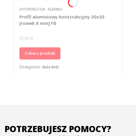
PRODUCENT
DYSTRYBUTOR - FLEXIMO
Profil aluminiowy konstrukcyjny 30x30
[rowek 8 mm] FB
Cena
32,62 zł
Zobacz produkt
Dostępność:
duża ilość
POTRZEBUJESZ POMOCY?