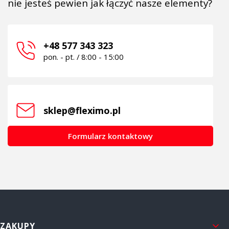
nie jesteś pewien jak łączyć nasze elementy?
+48 577 343 323
pon. - pt. / 8:00 - 15:00
sklep@fleximo.pl
Formularz kontaktowy
Linki w stopce
ZAKUPY