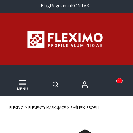
Blog
Regulamin
KONTAKT
Menu
Otwórz wyszukiwarkę
Produkty w
Zaloguj się
Szukaj
Koszyk
FLEXIMO
ELEMENTY MASKUJĄCE
ZAŚLEPKI PROFILI