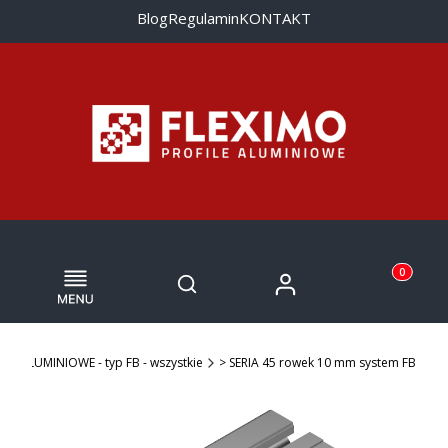
Blog
Regulamin
KONTAKT
Menu
Otwórz wyszukiwarkę
Produkty w
Zaloguj się
Szukaj
Koszyk
ILE ALUMINIOWE - typ FB - wszystkie
> SERIA 45 rowek 10 mm system FB