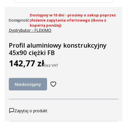
Dostępny w 10 dni - prosimy o zakup poprzez
Dostępność:
złożenie zapytania ofertowego (ikona z
kopertą poniżej)
Dystrybutor - FLEXIMO
Profil aluminiowy konstrukcyjny
45x90 ciężki FB
142,77 zł
Cena
bez VAT
Niedostępny
Zapytaj o produkt