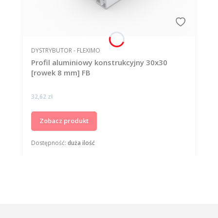
PRODUCENT
DYSTRYBUTOR - FLEXIMO
Profil aluminiowy konstrukcyjny 30x30
[rowek 8 mm] FB
Cena
32,62 zł
Zobacz produkt
Dostępność:
duża ilość