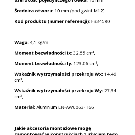
Średnica otworu:
10 mm (pod gwint M12)
Kod produktu (numer referencji)
: FB34590
Waga:
4,1 kg/m
Moment bezwładności Ix
: 32,55 cm
,
4
Moment bezwładności Iy:
123,06 cm
,
4
Wskaźnik wytrzymałości przekroju Wx:
14,46
cm
,
3
Wskaźnik wytrzymałości przekroju Wy:
27,34
cm
,
3
Materiał:
Aluminium EN-AW6063-T66
Jakie akcesoria montażowe mogę
zamontować w konstrukcjach z użyciem tego