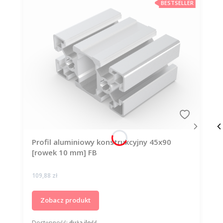
BESTSELLER
Profil aluminiowy konstrukcyjny 45x90
[rowek 10 mm] FB
Cena
109,88 zł
Zobacz produkt
Dostępność:
duża ilość