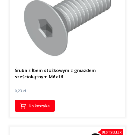
Śruba z łbem stożkowym z gniazdem
sześciokątnym M6x16
Cena
0,23 zł
Do koszyka
BESTSELLER