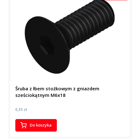
Śruba z łbem stożkowym z gniazdem
sześciokątnym M6x18
Cena
0,35 zł
Do koszyka