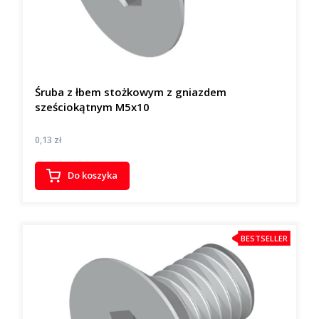
Śruba z łbem stożkowym z gniazdem
sześciokątnym M5x10
Cena
0,13 zł
Do koszyka
BESTSELLER