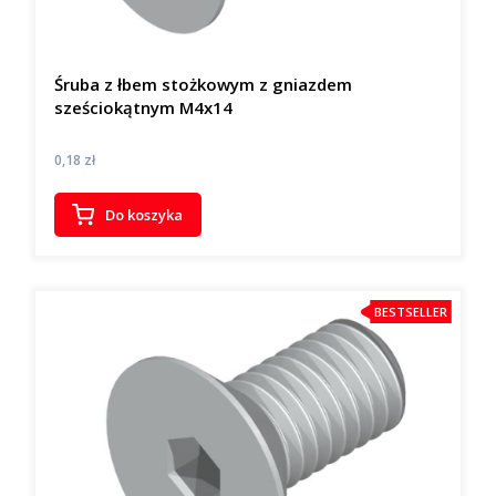
Śruba z łbem stożkowym z gniazdem
sześciokątnym M4x14
Cena
0,18 zł
Do koszyka
BESTSELLER