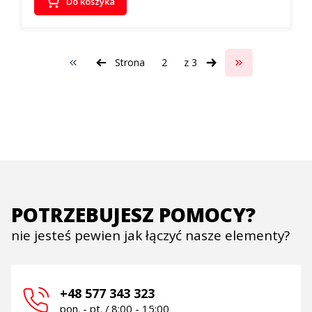
Do koszyka
Strona
z 3
Wróć do pierwszej strony z produktami
Przejdź do ostat
POTRZEBUJESZ POMOCY?
nie jesteś pewien jak łączyć nasze elementy?
+48 577 343 323
pon. - pt. / 8:00 - 15:00