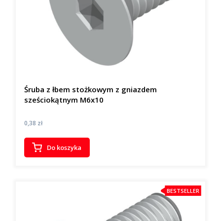
Śruba z łbem stożkowym z gniazdem
sześciokątnym M6x10
Cena
0,38 zł
Do koszyka
BESTSELLER