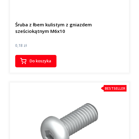
Śruba z łbem kulistym z gniazdem
sześciokątnym M6x10
Cena
0,18 zł
Do koszyka
BESTSELLER