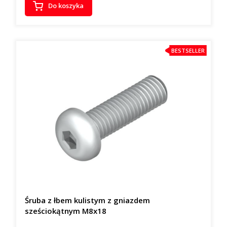
Do koszyka
BESTSELLER
Śruba z łbem kulistym z gniazdem
sześciokątnym M8x18