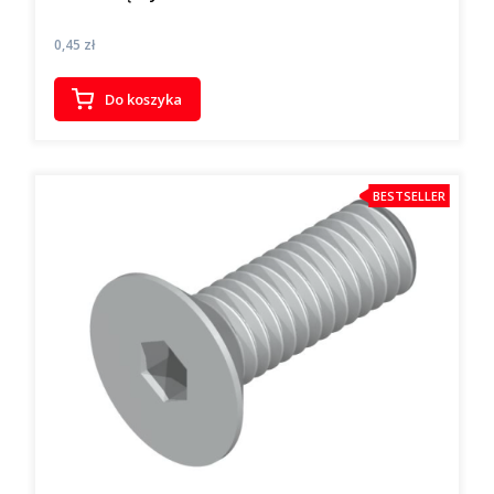
Cena
0,45 zł
Do koszyka
BESTSELLER