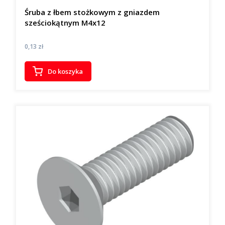
Śruba z łbem stożkowym z gniazdem
sześciokątnym M4x12
Cena
0,13 zł
Do koszyka