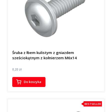
Śruba z łbem kulistym z gniazdem
sześciokątnym z kołnierzem M6x14
Cena
0,20 zł
Do koszyka
BESTSELLER