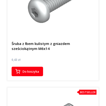
Śruba z łbem kulistym z gniazdem
sześciokątnym M6x14
Cena
0,43 zł
Do koszyka
BESTSELLER