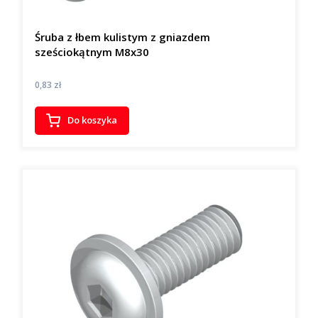
Śruba z łbem kulistym z gniazdem
sześciokątnym M8x30
Cena
0,83 zł
Do koszyka