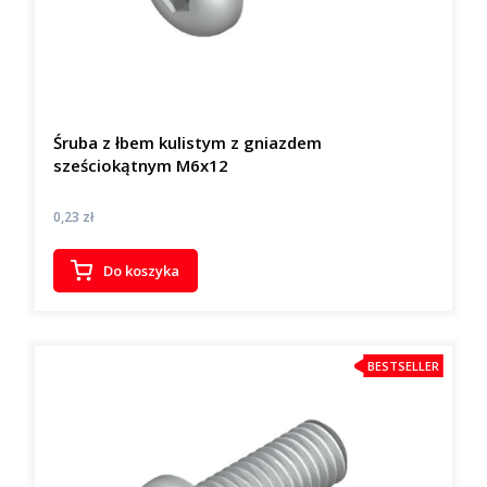
Śruba z łbem kulistym z gniazdem
sześciokątnym M6x12
Cena
0,23 zł
Do koszyka
BESTSELLER