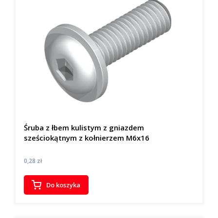
Śruba z łbem kulistym z gniazdem
sześciokątnym z kołnierzem M6x16
Cena
0,28 zł
Do koszyka