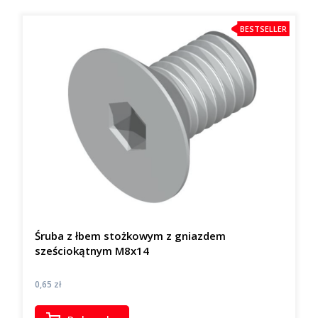
BESTSELLER
Śruba z łbem stożkowym z gniazdem
sześciokątnym M8x14
Cena
0,65 zł