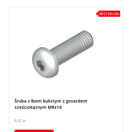
BESTSELLER
Śruba z łbem kulistym z gniazdem
sześciokątnym M8x16
Cena
0,35 zł