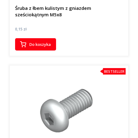
Śruba z łbem kulistym z gniazdem
sześciokątnym M5x8
Cena
0,15 zł
Do koszyka
BESTSELLER