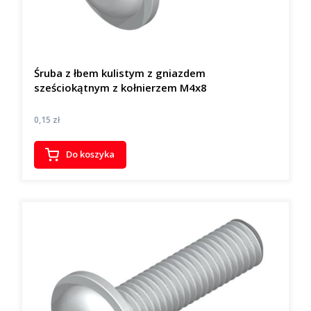
Śruba z łbem kulistym z gniazdem
sześciokątnym z kołnierzem M4x8
Cena
0,15 zł
Do koszyka