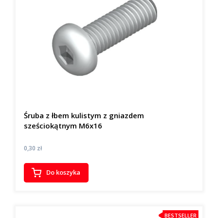
Śruba z łbem kulistym z gniazdem
sześciokątnym M6x16
Cena
0,30 zł
Do koszyka
BESTSELLER