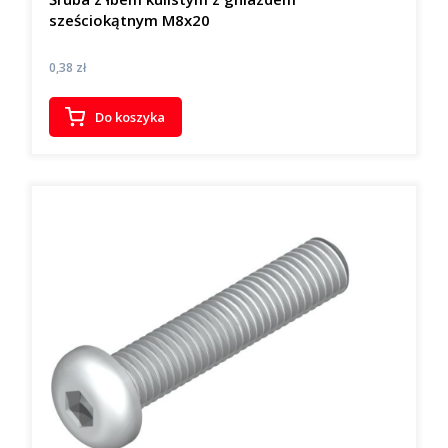
sześciokątnym M8x20
Cena
0,38 zł
Do koszyka