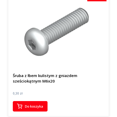
Śruba z łbem kulistym z gniazdem
sześciokątnym M6x20
Cena
0,30 zł
Do koszyka