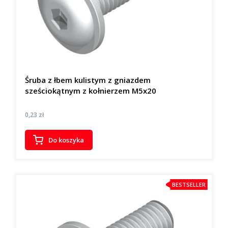
Śruba z łbem kulistym z gniazdem
sześciokątnym z kołnierzem M5x20
Cena
0,23 zł
Do koszyka
BESTSELLER