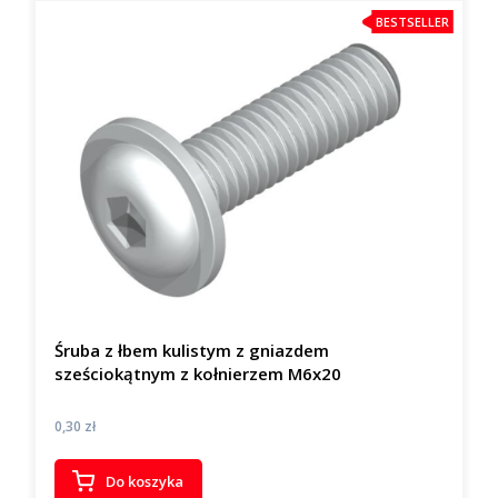
BESTSELLER
Śruba z łbem kulistym z gniazdem
sześciokątnym z kołnierzem M6x20
Cena
0,30 zł
Do koszyka