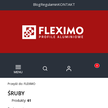
Blog
Regulamin
KONTAKT
Menu
Otwórz wyszukiwarkę
Produkty w
Zaloguj się
Szukaj
Koszyk
Przejdź do:
FLEXIMO
ŚRUBY
Produkty:
61