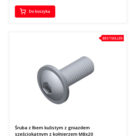
Do koszyka
BESTSELLER
Śruba z łbem kulistym z gniazdem
sześciokątnym z kołnierzem M8x20