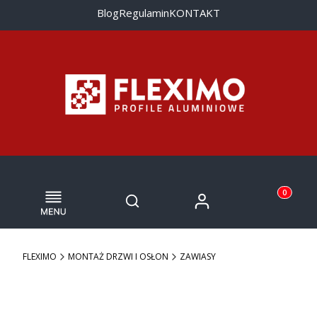
Blog
Regulamin
KONTAKT
Menu
Otwórz wyszukiwarkę
Produkty w
Zaloguj się
Szukaj
Koszyk
FLEXIMO
MONTAŻ DRZWI I OSŁON
ZAWIASY