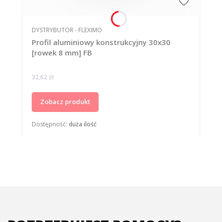
PRODUCENT
DYSTRYBUTOR - FLEXIMO
Profil aluminiowy konstrukcyjny 30x30
[rowek 8 mm] FB
Cena
32,62 zł
Zobacz produkt
Dostępność:
duża ilość