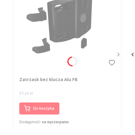
Zatrzask bez klucza Alu FB
Cena
97,24 zł
Do koszyka
Dostępność:
na wyczerpaniu