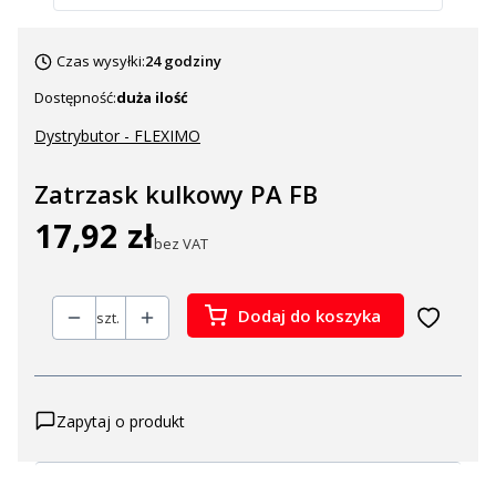
Czas wysyłki:
24 godziny
Dostępność:
duża ilość
Dystrybutor - FLEXIMO
Zatrzask kulkowy PA FB
17,92 zł
Cena
bez VAT
Dodaj do koszyka
szt.
Zapytaj o produkt