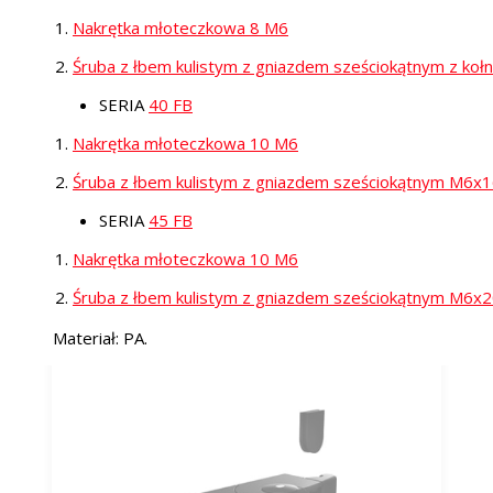
1.
Nakrętka młoteczkowa 8 M6
2.
Śruba z łbem kulistym z gniazdem sześciokątnym z ko
SERIA
40 FB
1.
Nakrętka młoteczkowa 10 M6
2.
Śruba z łbem kulistym z gniazdem sześciokątnym
M6x1
SERIA
45 FB
1.
Nakrętka młoteczkowa 10 M6
2.
Śruba z łbem kulistym z gniazdem sześciokątnym
M6x
2
Materiał: PA.