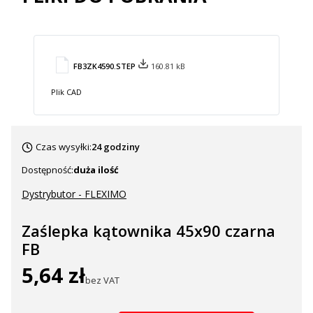
FB3ZK4590.STEP
160.81 kB
Plik CAD
Czas wysyłki:
24 godziny
Dostępność:
duża ilość
Dystrybutor - FLEXIMO
Zaślepka kątownika 45x90 czarna
FB
5,64 zł
Cena
bez VAT