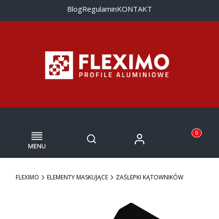
Blog
Regulamin
KONTAKT
Menu
Otwórz wyszukiwarkę
Produkty w
Zaloguj się
Szukaj
Koszyk
FLEXIMO
ELEMENTY MASKUJĄCE
ZAŚLEPKI KĄTOWNIKÓW