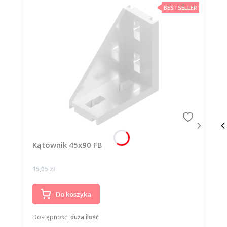
BESTSELLER
Kątownik 45x90 FB
Cena
15,05 zł
Do koszyka
Dostępność:
duża ilość