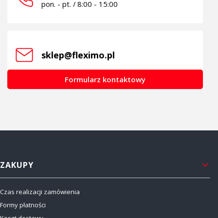
pon. - pt. / 8:00 - 15:00
sklep@fleximo.pl
Formularz kontaktowy
Linki w stopce
ZAKUPY
Czas realizacji zamówienia
Formy płatności