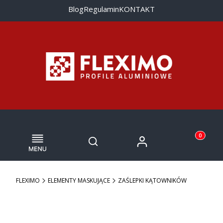
Blog
Regulamin
KONTAKT
Menu
Otwórz wyszukiwarkę
Produkty w
Zaloguj się
Szukaj
Koszyk
FLEXIMO
ELEMENTY MASKUJĄCE
ZAŚLEPKI KĄTOWNIKÓW