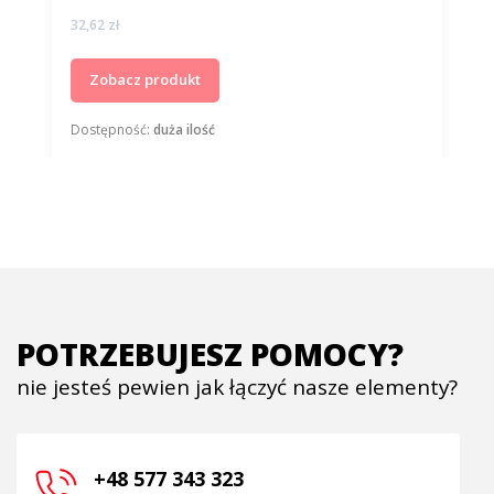
Cena
32,62 zł
Zobacz produkt
Dostępność:
duża ilość
POTRZEBUJESZ POMOCY?
nie jesteś pewien jak łączyć nasze elementy?
+48 577 343 323