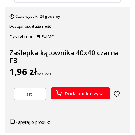
Czas wysyłki:
24 godziny
Dostępność:
duża ilość
Dystrybutor - FLEXIMO
Zaślepka kątownika 40x40 czarna
FB
1,96 zł
Cena
bez VAT
Dodaj do koszyka
szt.
Zapytaj o produkt