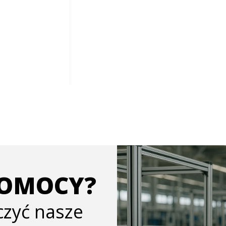
POMOCY?
ączyć nasze