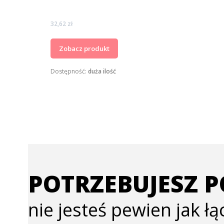
Cena
32,62 zł
Zobacz produkt
Dostępność:
duża ilość
POTRZEBUJESZ 
nie jesteś pewien jak ł