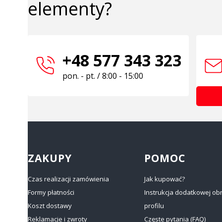
elementy?
+48 577 343 323
pon. - pt. / 8:00 - 15:00
Linki w stopce
ZAKUPY
POMOC
Czas realizacji zamówienia
Jak kupować?
Formy płatności
Instrukcja dodatkowej ob
Koszt dostawy
profilu
Reklamacje i zwroty
Częste pytania (FAQ)