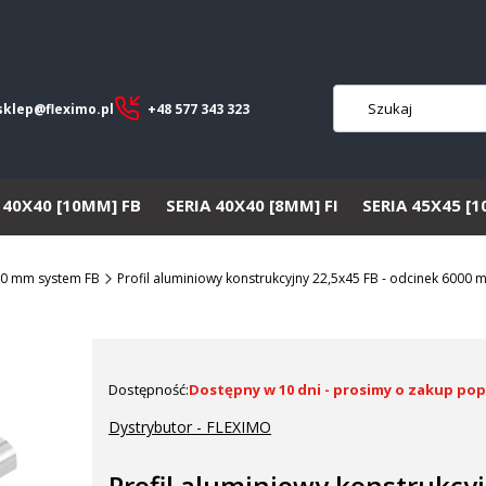
sklep@fleximo.pl
+48 577 343 323
 40X40 [10MM] FB
SERIA 40X40 [8MM] FI
SERIA 45X45 [
10 mm system FB
Profil aluminiowy konstrukcyjny 22,5x45 FB - odcinek 6000
Dostępność:
Dostępny w 10 dni - prosimy o zakup pop
Dystrybutor - FLEXIMO
Profil aluminiowy konstrukcy