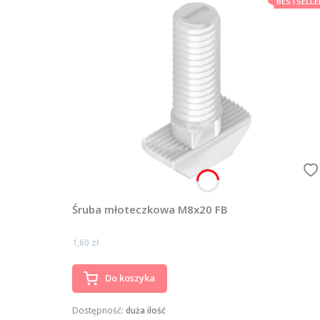
BESTSELLE
Śruba młoteczkowa M8x20 FB
Cena
1,60 zł
Do koszyka
Dostępność:
duża ilość