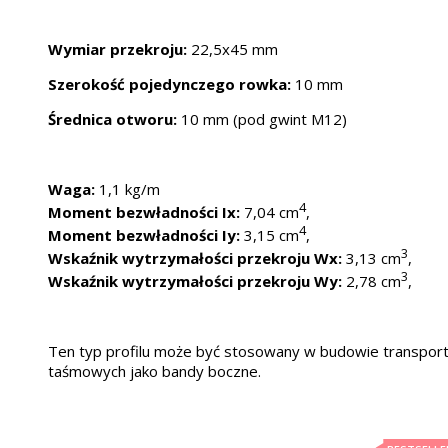
Wymiar przekroju:
22,5x45 mm
Szerokość pojedynczego rowka:
10 mm
Średnica otworu:
10 mm (pod gwint M12)
Waga:
1,1 kg/m
4
Moment bezwładności Ix:
7,04 cm
,
4
Moment bezwładności Iy:
3,15 cm
,
3
Wskaźnik wytrzymałości przekroju Wx:
3,13 cm
,
3
Wskaźnik wytrzymałości przekroju Wy:
2,78 cm
,
Ten typ profilu może być stosowany w budowie transpor
taśmowych jako bandy boczne.