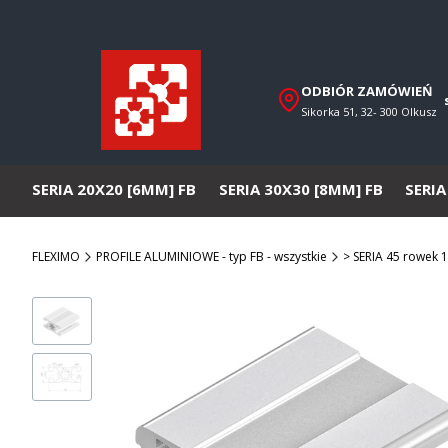
ODBIÓR ZAMÓWIEŃ
Sikorka 51, 32- 300 Olkusz
SERIA 20X20 [6MM] FB
SERIA 30X30 [8MM] FB
SERIA
FLEXIMO
PROFILE ALUMINIOWE - typ FB - wszystkie
> SERIA 45 rowek 