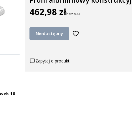
462,98 zł
Cena
bez VAT
Niedostępny
Zapytaj o produkt
wek 10