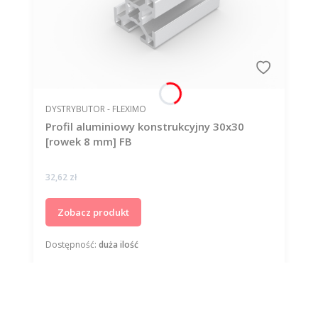
PRODUCENT
DYSTRYBUTOR - FLEXIMO
Profil aluminiowy konstrukcyjny 30x30
[rowek 8 mm] FB
Cena
32,62 zł
Zobacz produkt
Dostępność:
duża ilość