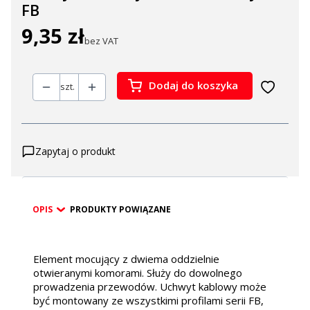
FB
9,35 zł
Cena
bez VAT
Dodaj do koszyka
szt.
Zapytaj o produkt
OPIS
PRODUKTY POWIĄZANE
Element mocujący z dwiema oddzielnie
otwieranymi komorami. Służy do dowolnego
prowadzenia przewodów. Uchwyt kablowy może
być montowany ze wszystkimi profilami serii FB,