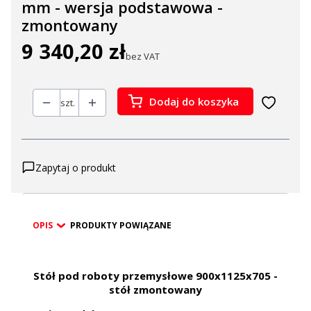
mm - wersja podstawowa -
zmontowany
9 340,20 zł
Cena
bez VAT
Dodaj do koszyka
szt.
Zapytaj o produkt
OPIS
PRODUKTY POWIĄZANE
Stół pod roboty przemysłowe 900x1125x705 -
stół zmontowany