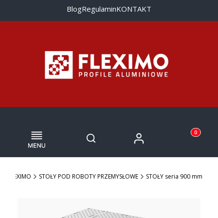
Blog
Regulamin
KONTAKT
Menu
Otwórz wyszukiwarkę
Produkty w
Zaloguj się
Szukaj
Koszyk
FLEXIMO
STOŁY POD ROBOTY PRZEMYSŁOWE
STOŁY seria 900 mm