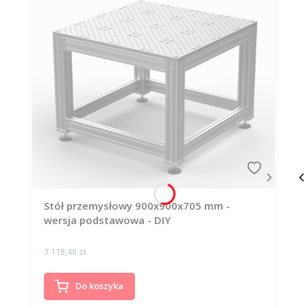
Stół przemysłowy 900x900x705 mm -
wersja podstawowa - DIY
Cena
7 118,40 zł
Do koszyka