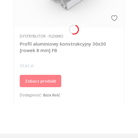
PRODUCENT
DYSTRYBUTOR - FLEXIMO
Profil aluminiowy konstrukcyjny 30x30
[rowek 8 mm] FB
Cena
32,62 zł
Zobacz produkt
Dostępność:
duża ilość