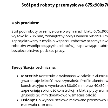
Stół pod roboty przemysłowe 675x900x
Opis produktu:
Stół pod roboty przemysłowe o wymiarach blatu 675x90
wysokości 705 mm, zewnętrzny obrys wynosi 685x910 mm
zaprojektowany z myślą o wsparciu robotów przemysłow
robotów współpracujących (cobotów), zapewniając stabiln
bezpieczeństwo podczas pracy.
Specyfikacja techniczna:
Materiał:
Konstrukcja wykonana w całości z alumini
gwarantuje lekkość i wytrzymałość. Profile aluminio
konstrukcyjne o wymiarach 80x80 mm oraz 40x80
zapewniają solidność konstrukcji, a blat z płyty alum
grubości 20 mm dodatkowo wzmacnia całość.
Osłony:
Do wyboru stalowe malowane proszkowo l
materiału DIBOND.