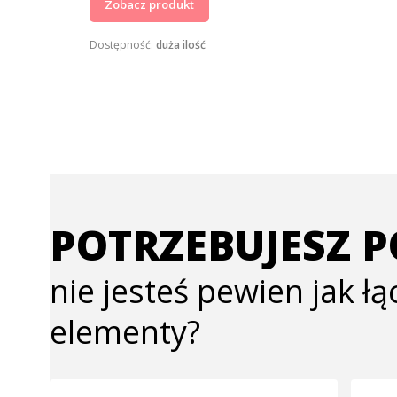
Zobacz produkt
Dostępność:
duża ilość
POTRZEBUJESZ 
nie jesteś pewien jak ł
elementy?