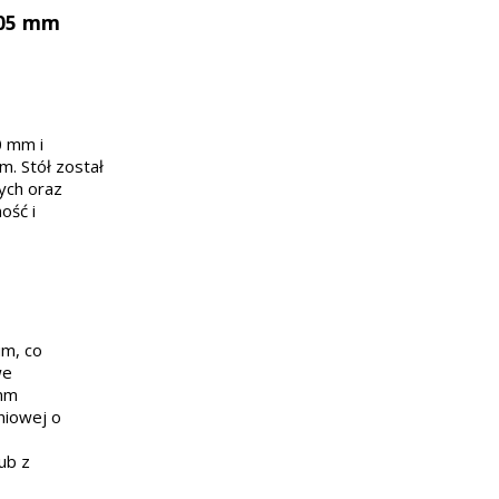
705 mm
0 mm i
. Stół został
ych oraz
ość i
um, co
we
 mm
iniowej o
ub z