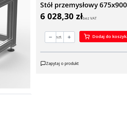
Stół przemysłowy 675x900
6 028,30 zł
Cena
bez VAT
Dodaj do koszyk
szt.
Zapytaj o produkt