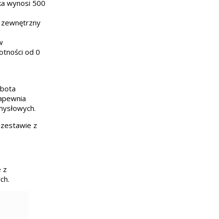
ka wynosi 500
 zewnętrzny
w
otności od 0
obota
Zapewnia
emysłowych.
 zestawie z
e z
ch.