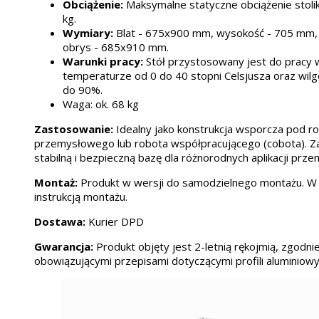
Obciążenie:
Maksymalne statyczne obciążenie stoli
kg.
Wymiary:
Blat - 675x900 mm, wysokość - 705 mm,
obrys - 685x910 mm.
Warunki pracy:
Stół przystosowany jest do pracy 
temperaturze od 0 do 40 stopni Celsjusza oraz wilg
do 90%.
Waga: ok. 68 kg
Zastosowanie:
Idealny jako konstrukcja wsporcza pod r
przemysłowego lub robota współpracującego (cobota). 
stabilną i bezpieczną bazę dla różnorodnych aplikacji prz
Montaż:
Produkt w wersji do samodzielnego montażu. W
instrukcją montażu.
Dostawa:
Kurier DPD
Gwarancja:
Produkt objęty jest 2-letnią rękojmią, zgodni
obowiązującymi przepisami dotyczącymi profili aluminiowy