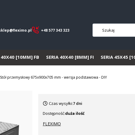
sklep@fleximo.pl
+48 577 343 323
 40X40 [10MM] FB
SERIA 40X40 [8MM] FI
SERIA 45X45 [
Stół przemysłowy 675x900x705 mm - wersja podstawowa - DIY
Czas wysyłki:
7 dni
Dostępność:
duża ilość
FLEXIMO