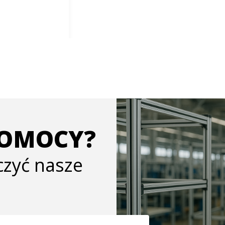
POMOCY?
ączyć nasze