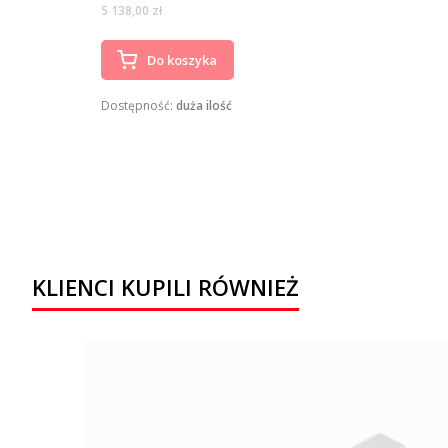
Cena
5 138,00 zł
Do koszyka
Dostępność:
duża ilość
KLIENCI KUPILI RÓWNIEŻ