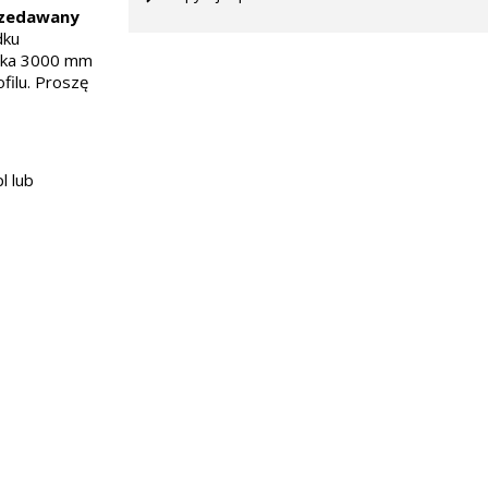
przedawany
dku
inka 3000 mm
ilu. Proszę
l lub