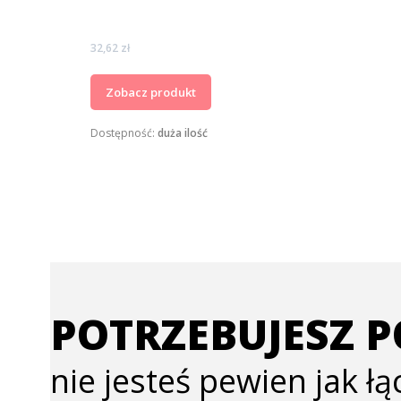
Cena
32,62 zł
Zobacz produkt
Dostępność:
duża ilość
POTRZEBUJESZ 
nie jesteś pewien jak ł