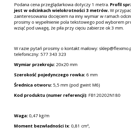
Podana cena przeglądarkowa dotyczy 1 metra.
Profil s
jest w odcinkach wielokrotności 3 metrów.
W przypa
zainteresowania docięciem na inny wymiar w ramach odc
prosimy o wypełnienie pola tekstowego pod wyborem prof
wziąć pod uwagę, że piła przy cięciu zabierze ok 3 mm.
W razie pytań prosimy o kontakt mailowy: sklep@fleximo.p
telefoniczny: 577 343 323
Wymiar przekroju:
20x20 mm
Szerokość pojedynczego rowka:
6 mm
Średnica otworu:
5,5 mm (pod gwint M6)
Kod produktu (numer referencji)
: FB120202N180
Waga:
0,47 kg/m
Moment bezwładności Ix
:
0,81 cm
,
4