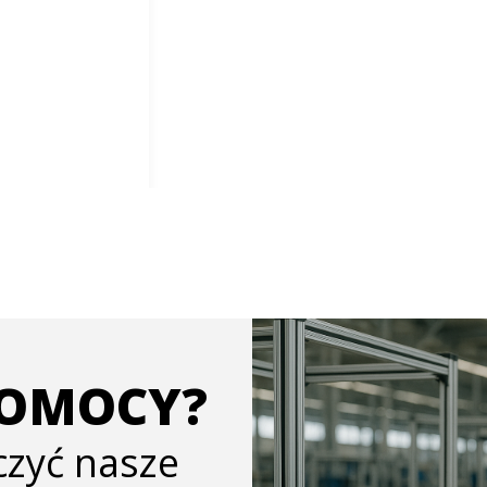
POMOCY?
ączyć nasze