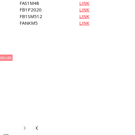
FAS1M48
LINK
FB1P2020
LINK
FB1SM512
LINK
FANKM5
LINK
SELLER