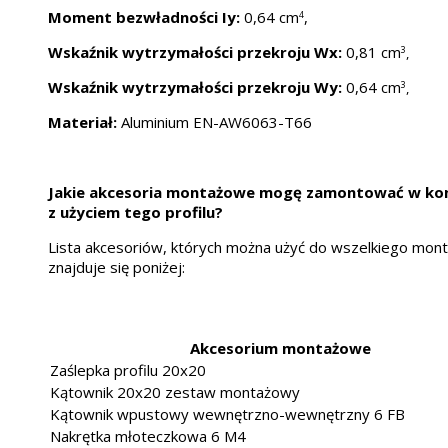
Moment bezwładności Iy:
0,64 cm
,
4
Wskaźnik wytrzymałości przekroju Wx:
0,81 cm
,
3
Wskaźnik wytrzymałości przekroju Wy:
0,64 cm
,
3
Materiał:
Aluminium EN-AW6063-T66
Jakie akcesoria montażowe mogę zamontować w kon
z użyciem tego profilu?
Lista akcesoriów, których można użyć do wszelkiego monta
znajduje się poniżej:
Akcesorium montażowe
Zaślepka profilu 20x20
Kątownik 20x20 zestaw montażowy
Kątownik wpustowy wewnętrzno-wewnętrzny 6 FB
Nakrętka młoteczkowa 6 M4