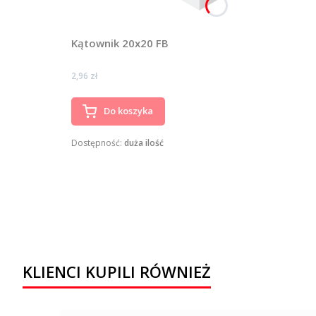
Kątownik 20x20 FB
Cena
2,96 zł
Do koszyka
Dostępność:
duża ilość
KLIENCI KUPILI RÓWNIEŻ