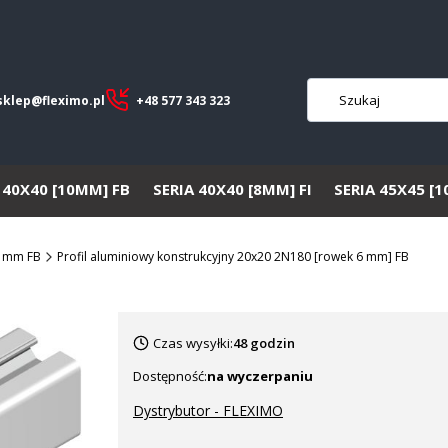
sklep@fleximo.pl
+48 577 343 323
 40X40 [10MM] FB
SERIA 40X40 [8MM] FI
SERIA 45X45 [
6 mm FB
Profil aluminiowy konstrukcyjny 20x20 2N180 [rowek 6 mm] FB
Czas wysyłki:
48 godzin
Dostępność:
na wyczerpaniu
Dystrybutor - FLEXIMO