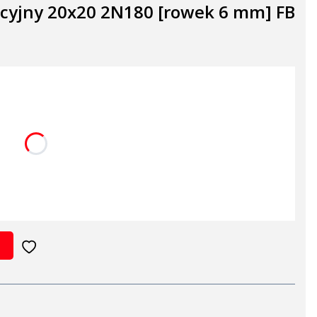
kcyjny 20x20 2N180 [rowek 6 mm] FB
 cięciu zabierze 5 mm profilu
Opcjonalne