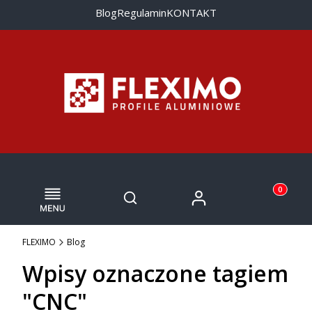
Blog
Regulamin
KONTAKT
Menu
Otwórz wyszukiwarkę
Produkty w
Zaloguj się
Szukaj
Koszyk
FLEXIMO
Blog
Wpisy oznaczone tagiem
"CNC"