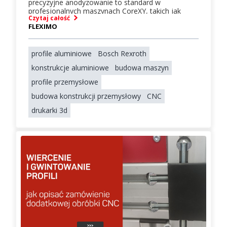
precyzyjne anodyzowanie to standard w
profesjonalnych maszynach CoreXY, takich jak
Czytaj całość
Voron czy RatRig. Postaw na modułowość, która
FLEXIMO
pozwoli Twojej maszynie rosnąć wraz z Twoimi
potrzebami. Dowiedz się, dlaczego profile
aluminiowe FLEXIMO to klucz do precyzji i
profile aluminiowe
Bosch Rexroth
szybkości. Porównanie T-Slot vs V-Slot, dobór serii i
porady ekspertów.
konstrukcje aluminiowe
budowa maszyn
profile przemysłowe
budowa konstrukcji przemysłowy
CNC
drukarki 3d