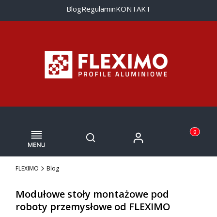
Blog
Regulamin
KONTAKT
Menu
Otwórz wyszukiwarkę
Produkty w
Zaloguj się
Szukaj
Koszyk
FLEXIMO
Blog
Modułowe stoły montażowe pod
roboty przemysłowe od FLEXIMO