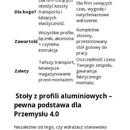
Dla firm chcących
Dla firm ceniących
obniżyć koszty
czas, wygodę i
Dla kogo?
transportu i
natychmiastowe
lubiących
wdrożenie.
elastyczność.
Kompletnie
Wszystkie profile,
złożony,
łączniki, akcesoria
Zawartość
przetestowany
+ czytelna
stół gotowy do
instrukcja.
pracy.
Oszczędność czasu
Tańszy transport,
Twojego zespołu,
łatwiejsze
Zalety
gwarancja
magazynowanie
fabrycznego
przed montażem.
montażu.
Stoły z profili aluminiowych –
pewna podstawa dla
Przemysłu 4.0
Niezależnie od tego, czy wdrażasz stanowisko