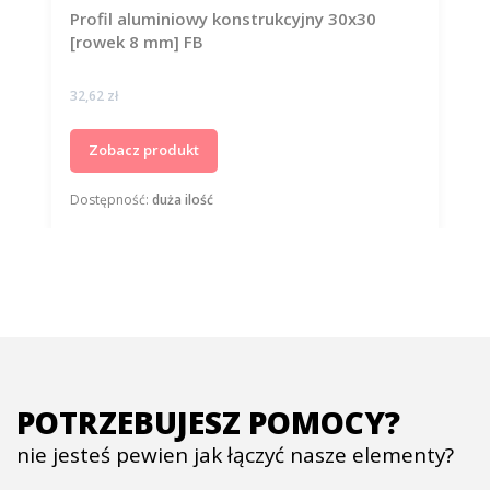
Profil aluminiowy konstrukcyjny 30x30
[rowek 8 mm] FB
Cena
32,62 zł
Zobacz produkt
Dostępność:
duża ilość
POTRZEBUJESZ POMOCY?
nie jesteś pewien jak łączyć nasze elementy?