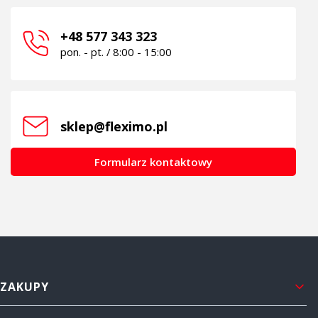
+48 577 343 323
pon. - pt. / 8:00 - 15:00
sklep@fleximo.pl
Formularz kontaktowy
Linki w stopce
ZAKUPY