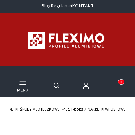
Blog
Regulamin
KONTAKT
Menu
Otwórz wyszukiwarkę
Produkty w
Zaloguj się
Szukaj
Koszyk
NAKRĘTKI, ŚRUBY MŁOTECZKOWE T-nut, T-bolts
NAKRĘTKI WPUSTOWE