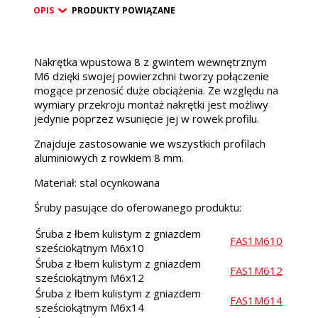
OPIS
PRODUKTY POWIĄZANE
Nakrętka wpustowa 8 z gwintem wewnętrznym
M6 dzięki swojej powierzchni tworzy połączenie
mogące przenosić duże obciążenia. Ze względu na
wymiary przekroju montaż nakrętki jest możliwy
jedynie poprzez wsunięcie jej w rowek profilu.
Znajduje zastosowanie we wszystkich profilach
aluminiowych z rowkiem 8 mm.
Materiał: stal ocynkowana
Śruby pasujące do oferowanego produktu:
Śruba z łbem kulistym z gniazdem
FAS1M610
sześciokątnym M6x10
Śruba z łbem kulistym z gniazdem
FAS1M612
sześciokątnym M6x12
Śruba z łbem kulistym z gniazdem
FAS1M614
sześciokątnym M6x14