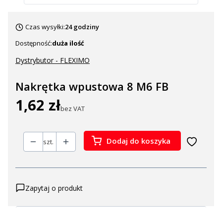
Czas wysyłki:
24 godziny
Dostępność:
duża ilość
Dystrybutor - FLEXIMO
Nakrętka wpustowa 8 M6 FB
1,62 zł
Cena
bez VAT
Dodaj do koszyka
szt.
Zapytaj o produkt