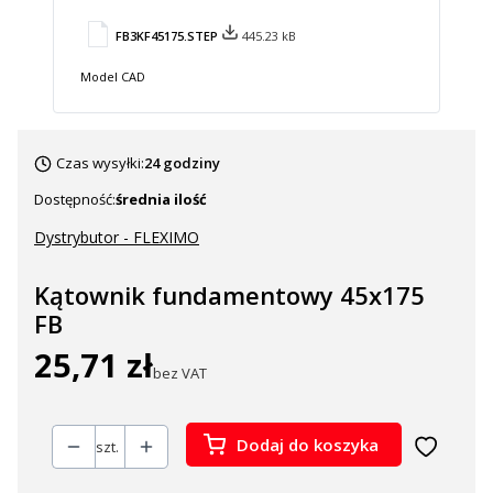
FB3KF45175.STEP
445.23 kB
Model CAD
Czas wysyłki:
24 godziny
Dostępność:
średnia ilość
Dystrybutor - FLEXIMO
Kątownik fundamentowy 45x175
FB
25,71 zł
Cena
bez VAT
Dodaj do koszyka
szt.