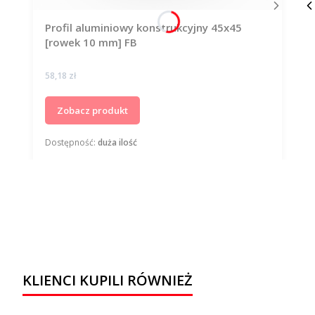
Profil aluminiowy konstrukcyjny 45x45
[rowek 10 mm] FB
Cena
58,18 zł
Zobacz produkt
Dostępność:
duża ilość
KLIENCI KUPILI RÓWNIEŻ