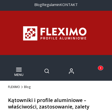
Blog
Regulamin
KONTAKT
Menu
Otwórz wyszukiwarkę
Produkty w
Zaloguj się
Szukaj
Koszyk
FLEXIMO
Blog
Kątowniki i profile aluminiowe –
właściwości, zastosowanie, zalety