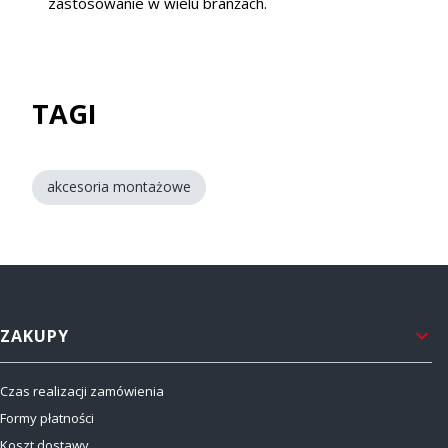
zastosowanie w wielu branżach.
TAGI
akcesoria montażowe
Linki w stopce
ZAKUPY
Czas realizacji zamówienia
Formy płatności
Koszt dostawy