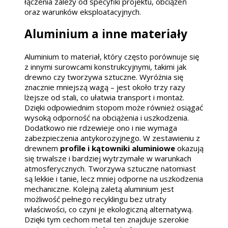
łączenia zależy od specyfiki projektu, obciążeń
oraz warunków eksploatacyjnych.
Aluminium a inne materiały
Aluminium to materiał, który często porównuje się
z innymi surowcami konstrukcyjnymi, takimi jak
drewno czy tworzywa sztuczne. Wyróżnia się
znacznie mniejszą wagą – jest około trzy razy
lżejsze od stali, co ułatwia transport i montaż.
Dzięki odpowiednim stopom może również osiągać
wysoką odporność na obciążenia i uszkodzenia.
Dodatkowo nie rdzewieje ono i nie wymaga
zabezpieczenia antykorozyjnego. W zestawieniu z
drewnem
profile i kątowniki aluminiowe
okazują
się trwalsze i bardziej wytrzymałe w warunkach
atmosferycznych. Tworzywa sztuczne natomiast
są lekkie i tanie, lecz mniej odporne na uszkodzenia
mechaniczne. Kolejną zaletą aluminium jest
możliwość pełnego recyklingu bez utraty
właściwości, co czyni je ekologiczną alternatywą.
Dzięki tym cechom metal ten znajduje szerokie